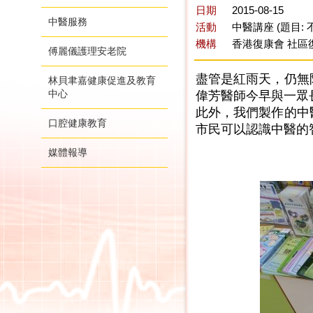
日期
2015-08-15
中醫服務
活動
中醫講座 (題目:
機構
香港復康會 社區
傅麗儀護理安老院
盡管是紅雨天，仍無阻
林貝聿嘉健康促進及教育
中心
偉芳醫師今早與一眾
此外，我們製作的中醫
口腔健康教育
市民可以認識中醫的
媒體報導