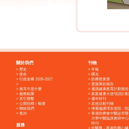
關於我們
刊物
歷史
年報
使命
曙光
行政架構 2026-2027
防癆慈善票
賣旗籌款報告
無耳牛是什麼
通識健康教育計劃報告
服務範圍
家庭健康大使培訓計劃
其它聯繫
週年特刊
公開招標 / 報價
其他活動刊物
聯絡我們
傅麗儀護理安老院 - 
查詢
香港防癆會中醫診所暨
大學中醫臨床教研中心
特刊
服務
中醫匯 - 香港防癆心