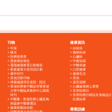
刊物
健康資訊
年報
結核病
曙光
胸肺疾病
防癆慈善票
心臟病
賣旗籌款報告
中藥知識
通識健康教育計劃報告
中醫保健
家庭健康大使培訓計劃
口腔健康
週年特刊
健康生活
其他活動刊物
其他
傅麗儀護理安老院 - 院訊
器官捐贈
香港防癆會中醫診所暨香港
心臟健康網上展覽
大學中醫臨床教研中心開幕
世界防癆日
特刊
世界防癆日標語及海報設計
中醫匯 - 香港防癆心臟及胸
比賽結果
病協會中醫藥通訊
健康校園由你創
專業訓練
中醫健康大使培训計劃