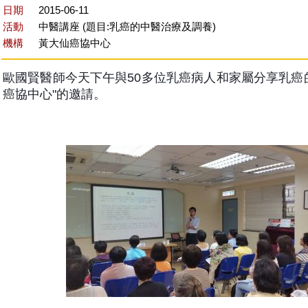
日期
2015-06-11
活動
中醫講座 (題目:乳癌的中醫治療及調養)
機構
黃大仙癌協中心
歐國賢醫師今天下午與50多位乳癌病人和家屬分享乳癌
癌協中心"的邀請。