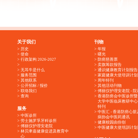
关于我们
刊物
历史
年报
使命
曙光
行政架构 2026-2027
防痨慈善票
卖旗筹款报告
无耳牛是什么
通识健康教育计划报告
服务范围
家庭健康大使培训计划
其他联系
周年特刊
公开招标 / 报价
其他活动刊物
联络我们
傅丽仪护理安老院 - 院
查询
香港防痨会中医诊所暨
大学中医临床教研中心
特刊
服务
中医汇 - 香港防痨心
中医诊所
病协会中医药通讯
劳士施罗孚牙科诊所
健康校园由你创
傅丽仪护理安老院
中医健康大使培訓计划
林贝聿嘉健康促进及教育中
心