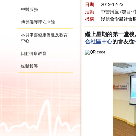
日期
2019-12-23
中醫服務
活動
中醫講座 (題目:
機構
浸信會愛羣社會
傅麗儀護理安老院
繼上星期的第一堂後
林貝聿嘉健康促進及教育
中心
合社區中心
的會友從
口腔健康教育
媒體報導