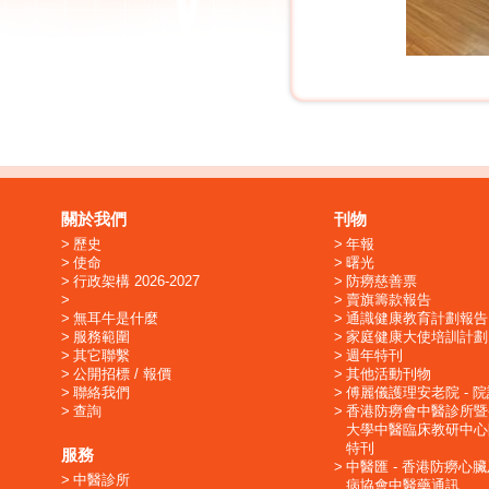
關於我們
刊物
歷史
年報
使命
曙光
行政架構 2026-2027
防癆慈善票
賣旗籌款報告
無耳牛是什麼
通識健康教育計劃報告
服務範圍
家庭健康大使培訓計劃
其它聯繫
週年特刊
公開招標 / 報價
其他活動刊物
聯絡我們
傅麗儀護理安老院 - 
查詢
香港防癆會中醫診所暨
大學中醫臨床教研中心
特刊
服務
中醫匯 - 香港防癆心
中醫診所
病協會中醫藥通訊