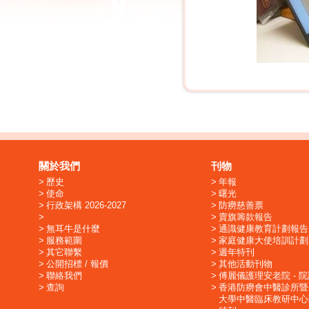
關於我們
刊物
歷史
年報
使命
曙光
行政架構 2026-2027
防癆慈善票
賣旗籌款報告
無耳牛是什麼
通識健康教育計劃報告
服務範圍
家庭健康大使培訓計劃
其它聯繫
週年特刊
公開招標 / 報價
其他活動刊物
聯絡我們
傅麗儀護理安老院 - 
查詢
香港防癆會中醫診所暨
大學中醫臨床教研中心