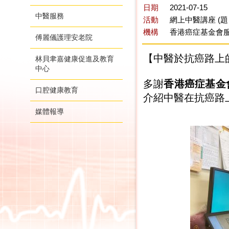
日期
2021-07-15
中醫服務
活動
網上中醫講座 (題
機構
香港癌症基金會服
傅麗儀護理安老院
【中醫於抗癌路上
林貝聿嘉健康促進及教育
中心
多謝
香港癌症基金
口腔健康教育
介紹中醫在抗癌路
媒體報導