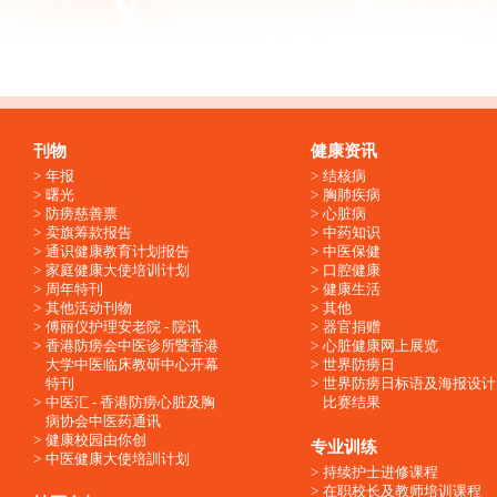
刊物
健康资讯
年报
结核病
曙光
胸肺疾病
防痨慈善票
心脏病
卖旗筹款报告
中药知识
通识健康教育计划报告
中医保健
家庭健康大使培训计划
口腔健康
周年特刊
健康生活
其他活动刊物
其他
傅丽仪护理安老院 - 院讯
器官捐赠
香港防痨会中医诊所暨香港
心脏健康网上展览
大学中医临床教研中心开幕
世界防痨日
特刊
世界防痨日标语及海报设计
中医汇 - 香港防痨心脏及胸
比赛结果
病协会中医药通讯
健康校园由你创
专业训练
中医健康大使培訓计划
持续护士进修课程
在职校长及教师培训课程