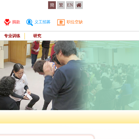
簡
繁
EN
捐款
义工招募
职位空缺
专业训练
研究