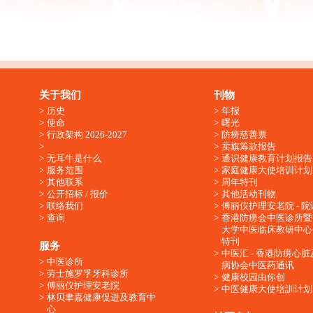
关于我们
刊物
历史
年报
使命
曙光
行政架构 2026-2027
防痨慈善票
卖旗筹款报告
无耳牛是什么
通识健康教育计划报告
服务范围
家庭健康大使培训计划
其他联系
周年特刊
公开招标 / 报价
其他活动刊物
联络我们
傅丽仪护理安老院 - 院
查询
香港防痨会中医诊所暨
大学中医临床教研中心
特刊
服务
中医汇 - 香港防痨心
中医诊所
病协会中医药通讯
劳士施罗孚牙科诊所
健康校园由你创
傅丽仪护理安老院
中医健康大使培訓计划
林贝聿嘉健康促进及教育中
心