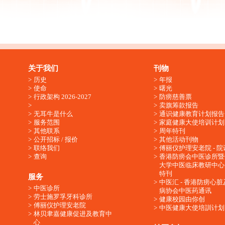
关于我们
刊物
历史
年报
使命
曙光
行政架构 2026-2027
防痨慈善票
卖旗筹款报告
无耳牛是什么
通识健康教育计划报告
服务范围
家庭健康大使培训计划
其他联系
周年特刊
公开招标 / 报价
其他活动刊物
联络我们
傅丽仪护理安老院 - 院
查询
香港防痨会中医诊所暨
大学中医临床教研中心
特刊
服务
中医汇 - 香港防痨心
中医诊所
病协会中医药通讯
劳士施罗孚牙科诊所
健康校园由你创
傅丽仪护理安老院
中医健康大使培訓计划
林贝聿嘉健康促进及教育中
心