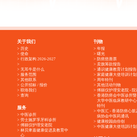
关于我们
刊物
历史
年报
使命
曙光
行政架构 2026-2027
防痨慈善票
卖旗筹款报告
无耳牛是什么
通识健康教育计划报告
服务范围
家庭健康大使培训计划
其他联系
周年特刊
公开招标 / 报价
其他活动刊物
联络我们
傅丽仪护理安老院 - 院
查询
香港防痨会中医诊所暨
大学中医临床教研中心
特刊
服务
中医汇 - 香港防痨心
中医诊所
病协会中医药通讯
劳士施罗孚牙科诊所
健康校园由你创
傅丽仪护理安老院
中医健康大使培訓计划
林贝聿嘉健康促进及教育中
心