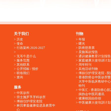
关于我们
刊物
历史
年报
使命
曙光
行政架构 2026-2027
防痨慈善票
卖旗筹款报告
无耳牛是什么
通识健康教育计划报告
服务范围
家庭健康大使培训计划
其他联系
周年特刊
公开招标 / 报价
其他活动刊物
联络我们
傅丽仪护理安老院 - 院
查询
香港防痨会中医诊所暨
大学中医临床教研中心
特刊
服务
中医汇 - 香港防痨心
中医诊所
病协会中医药通讯
劳士施罗孚牙科诊所
健康校园由你创
傅丽仪护理安老院
中医健康大使培訓计划
林贝聿嘉健康促进及教育中
心