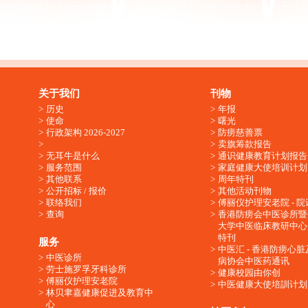
关于我们
刊物
历史
年报
使命
曙光
行政架构 2026-2027
防痨慈善票
卖旗筹款报告
无耳牛是什么
通识健康教育计划报告
服务范围
家庭健康大使培训计划
其他联系
周年特刊
公开招标 / 报价
其他活动刊物
联络我们
傅丽仪护理安老院 - 院
查询
香港防痨会中医诊所暨
大学中医临床教研中心
特刊
服务
中医汇 - 香港防痨心
中医诊所
病协会中医药通讯
劳士施罗孚牙科诊所
健康校园由你创
傅丽仪护理安老院
中医健康大使培訓计划
林贝聿嘉健康促进及教育中
心