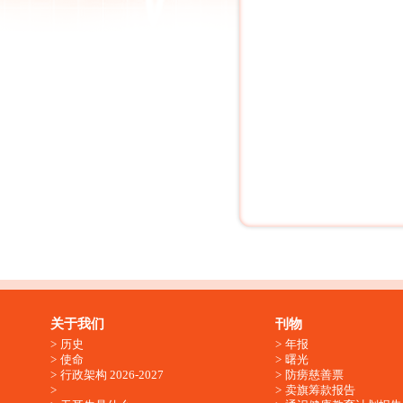
关于我们
刊物
历史
年报
使命
曙光
行政架构 2026-2027
防痨慈善票
卖旗筹款报告