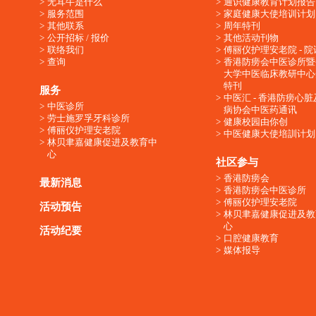
无耳牛是什么
通识健康教育计划报告
服务范围
家庭健康大使培训计划
其他联系
周年特刊
公开招标 / 报价
其他活动刊物
联络我们
傅丽仪护理安老院 - 院
查询
香港防痨会中医诊所暨
大学中医临床教研中心
特刊
服务
中医汇 - 香港防痨心
中医诊所
病协会中医药通讯
劳士施罗孚牙科诊所
健康校园由你创
傅丽仪护理安老院
中医健康大使培訓计划
林贝聿嘉健康促进及教育中
心
社区参与
香港防痨会
最新消息
香港防痨会中医诊所
傅丽仪护理安老院
活动预告
林贝聿嘉健康促进及教
心
活动纪要
口腔健康教育
媒体报导