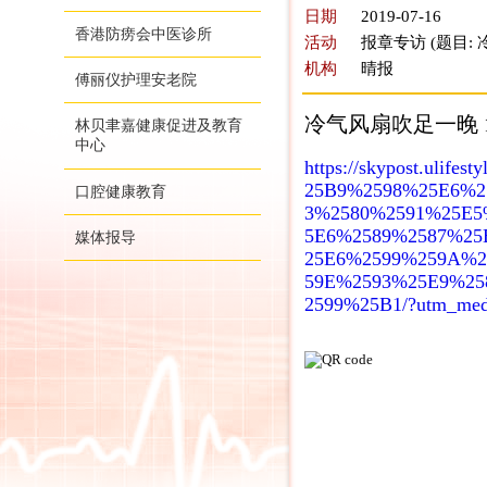
日期
2019-07-16
香港防痨会中医诊所
活动
报章专访 (题目:
机构
晴报
傅丽仪护理安老院
冷气风扇吹足一晚 1
林贝聿嘉健康促进及教育
中心
https://skypost.ulif
25B9%2598%25E6%
口腔健康教育
3%2580%2591%25E
5E6%2589%2587%2
媒体报导
25E6%2599%259A%
59E%2593%25E9%2
2599%25B1/?utm_medi