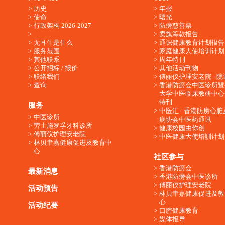
历史
年报
使命
曙光
行政架构 2026-2027
防痨慈善票
卖旗筹款报告
无耳牛是什么
通识健康教育计划报告
服务范围
家庭健康大使培训计划
其他联系
周年特刊
公开招标 / 报价
其他活动刊物
联络我们
傅丽仪护理安老院 - 院
查询
香港防痨会中医诊所暨
大学中医临床教研中心
特刊
服务
中医汇 - 香港防痨心
中医诊所
病协会中医药通讯
劳士施罗孚牙科诊所
健康校园由你创
傅丽仪护理安老院
中医健康大使培訓计划
林贝聿嘉健康促进及教育中
心
社区参与
香港防痨会
最新消息
香港防痨会中医诊所
傅丽仪护理安老院
活动预告
林贝聿嘉健康促进及教
心
活动纪要
口腔健康教育
媒体报导