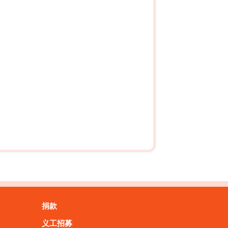
捐款
义工招募