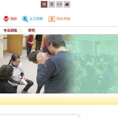
簡
繁
EN
捐款
义工招募
职位空缺
专业训练
研究