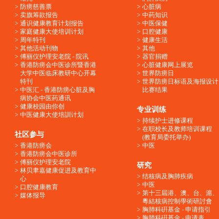
防痨慈善票
心脏病
卖旗筹款报告
中药知识
通识健康教育计划报告
中医保健
家庭健康大使培训计划
口腔健康
周年特刊
健康生活
其他活动刊物
其他
傅丽仪护理安老院 - 院讯
器官捐赠
香港防痨会中医诊所暨香港
心脏健康网上展览
大学中医临床教研中心开幕
世界防痨日
特刊
世界防痨日标语及海报设计
中医汇 - 香港防痨心脏及胸
比赛结果
病协会中医药通讯
健康校园由你创
专业训练
中医健康大使培訓计划
持续护士进修课程
在职校长及教师培训课程
社区参与
(教育局委托举办)
香港防痨会
中医
香港防痨会中医诊所
傅丽仪护理安老院
研究
林贝聿嘉健康促进及教育中
结核病及胸肺疾病
心
中医
口腔健康教育
第十三屆港、澳、台、滬、
媒体报导
粵結核病控制學術研討會
胸肺科硏基金 - 申请指引
胸肺科硏基金 - 申请表