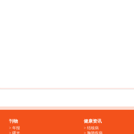
刊物
健康资讯
年报
结核病
曙光
胸肺疾病