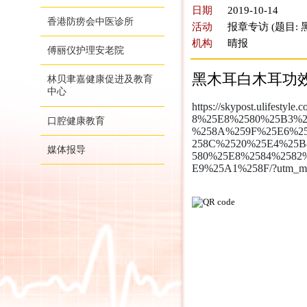
日期
2019-10-14
香港防痨会中医诊所
活动
报章专访 (题目
机构
晴报
傅丽仪护理安老院
黑木耳白木耳功效
林贝聿嘉健康促进及教育
中心
https://skypost.ulifes
8%25E8%2580%25B3%
口腔健康教育
%258A%259F%25E6%2
258C%2520%25E4%25
媒体报导
580%25E8%2584%2582
E9%25A1%258F/?utm_medi