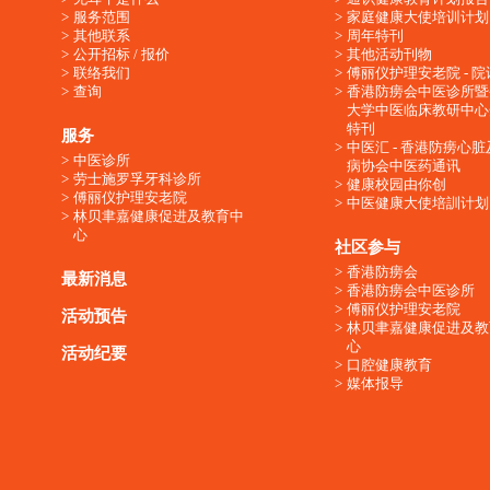
服务范围
家庭健康大使培训计划
其他联系
周年特刊
公开招标 / 报价
其他活动刊物
联络我们
傅丽仪护理安老院 - 院
查询
香港防痨会中医诊所暨
大学中医临床教研中心
特刊
服务
中医汇 - 香港防痨心
中医诊所
病协会中医药通讯
劳士施罗孚牙科诊所
健康校园由你创
傅丽仪护理安老院
中医健康大使培訓计划
林贝聿嘉健康促进及教育中
心
社区参与
香港防痨会
最新消息
香港防痨会中医诊所
傅丽仪护理安老院
活动预告
林贝聿嘉健康促进及教
心
活动纪要
口腔健康教育
媒体报导