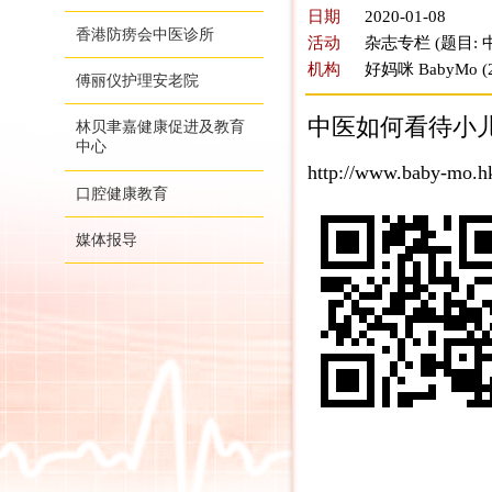
日期
2020-01-08
香港防痨会中医诊所
活动
杂志专栏 (题目:
机构
好妈咪 BabyMo (
傅丽仪护理安老院
中医如何看待小儿
林贝聿嘉健康促进及教育
中心
http://www.baby-mo.h
口腔健康教育
媒体报导