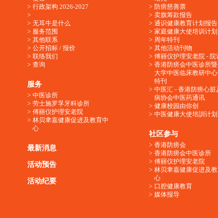
行政架构 2026-2027
防痨慈善票
卖旗筹款报告
无耳牛是什么
通识健康教育计划报告
服务范围
家庭健康大使培训计划
其他联系
周年特刊
公开招标 / 报价
其他活动刊物
联络我们
傅丽仪护理安老院 - 院
查询
香港防痨会中医诊所暨
大学中医临床教研中心
特刊
服务
中医汇 - 香港防痨心
中医诊所
病协会中医药通讯
劳士施罗孚牙科诊所
健康校园由你创
傅丽仪护理安老院
中医健康大使培訓计划
林贝聿嘉健康促进及教育中
心
社区参与
香港防痨会
最新消息
香港防痨会中医诊所
傅丽仪护理安老院
活动预告
林贝聿嘉健康促进及教
心
活动纪要
口腔健康教育
媒体报导