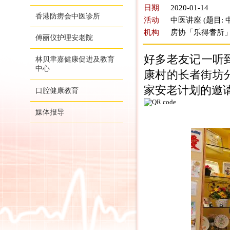
日期
2020-01-14
香港防痨会中医诊所
活动
中医讲座 (题目:
机构
房协「乐得耆所
傅丽仪护理安老院
好多老友记一听
林贝聿嘉健康促进及教育
中心
康村的长者街坊
家安老计划的邀
口腔健康教育
媒体报导