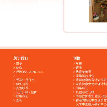
关于我们
刊物
历史
年报
使命
曙光
行政架构 2026-2027
防痨慈善票
卖旗筹款报告
无耳牛是什么
通识健康教育计划报告
服务范围
家庭健康大使培训计划
其他联系
周年特刊
公开招标 / 报价
其他活动刊物
联络我们
傅丽仪护理安老院 - 院
查询
香港防痨会中医诊所暨
大学中医临床教研中心