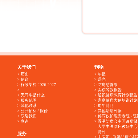
关于我们
刊物
历史
年报
使命
曙光
行政架构 2026-2027
防痨慈善票
卖旗筹款报告
无耳牛是什么
通识健康教育计划报告
服务范围
家庭健康大使培训计划
其他联系
周年特刊
公开招标 / 报价
其他活动刊物
联络我们
傅丽仪护理安老院 - 院
查询
香港防痨会中医诊所暨
大学中医临床教研中心
特刊
服务
中医汇 - 香港防痨心