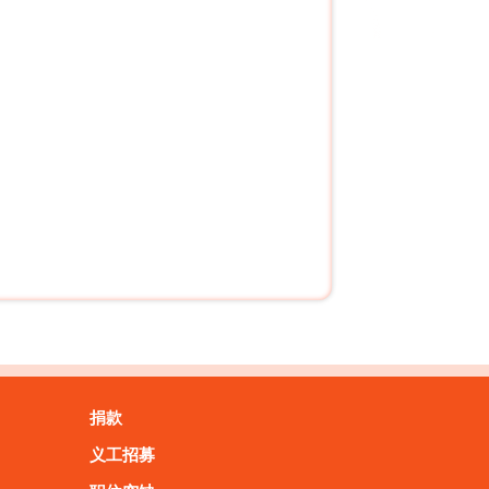
捐款
义工招募