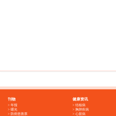
刊物
健康资讯
年报
结核病
曙光
胸肺疾病
防痨慈善票
心脏病