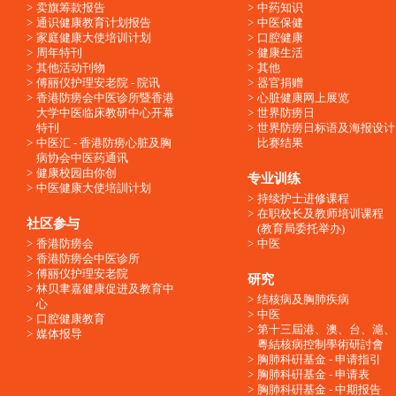
卖旗筹款报告
中药知识
通识健康教育计划报告
中医保健
家庭健康大使培训计划
口腔健康
周年特刊
健康生活
其他活动刊物
其他
傅丽仪护理安老院 - 院讯
器官捐赠
香港防痨会中医诊所暨香港
心脏健康网上展览
大学中医临床教研中心开幕
世界防痨日
特刊
世界防痨日标语及海报设计
中医汇 - 香港防痨心脏及胸
比赛结果
病协会中医药通讯
健康校园由你创
专业训练
中医健康大使培訓计划
持续护士进修课程
在职校长及教师培训课程
社区参与
(教育局委托举办)
香港防痨会
中医
香港防痨会中医诊所
傅丽仪护理安老院
研究
林贝聿嘉健康促进及教育中
结核病及胸肺疾病
心
中医
口腔健康教育
第十三屆港、澳、台、滬、
媒体报导
粵結核病控制學術研討會
胸肺科硏基金 - 申请指引
胸肺科硏基金 - 申请表
胸肺科硏基金 - 中期报告