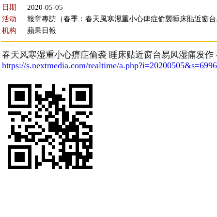
日期
2020-05-05
活动
報章專訪（春季：春天風寒濕重小心痺症偷襲睡床貼近窗台
机构
蘋果日報
春天风寒湿重小心痹症偷袭 睡床贴近窗台易风湿痛发作 --
https://s.nextmedia.com/realtime/a.php?i=20200505&s=69