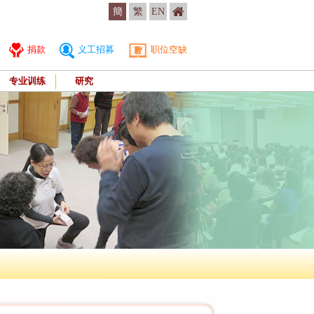
簡
繁
EN
捐款
义工招募
职位空缺
专业训练
研究