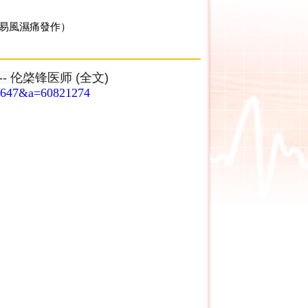
易風濕痛發作）
 伦棨锋医师 (全文)
96647&a=60821274