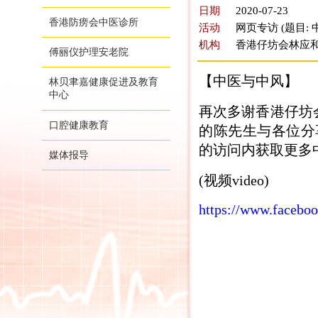
日期
2020-07-23
香港防痨会中医诊所
活动
网页专访 (题目: 
机构
香港仔坊会林应和长者
傅丽仪护理安老院
【中医与中风】
林贝聿嘉健康促进及教育
中心
再次多谢香港仔坊
口腔健康教育
的陈先生与各位分享
的访问内获取更多中
媒体报导
(视频video)
https://www.facebo