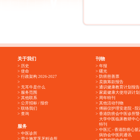
关于我们
刊物
历史
年报
使命
曙光
行政架构 2026-2027
防痨慈善票
卖旗筹款报告
无耳牛是什么
通识健康教育计划报告
服务范围
家庭健康大使培训计划
其他联系
周年特刊
公开招标 / 报价
其他活动刊物
联络我们
傅丽仪护理安老院 - 院
查询
香港防痨会中医诊所暨
大学中医临床教研中心
特刊
服务
中医汇 - 香港防痨心
中医诊所
病协会中医药通讯
劳士施罗孚牙科诊所