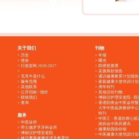
关于我们
刊物
历史
年报
使命
曙光
行政架构 2026-2027
防痨慈善票
卖旗筹款报告
无耳牛是什么
通识健康教育计划报告
服务范围
家庭健康大使培训计划
其他联系
周年特刊
公开招标 / 报价
其他活动刊物
联络我们
傅丽仪护理安老院 - 院
查询
香港防痨会中医诊所暨
大学中医临床教研中心
特刊
服务
中医汇 - 香港防痨心
中医诊所
病协会中医药通讯
劳士施罗孚牙科诊所
健康校园由你创
傅丽仪护理安老院
中医健康大使培訓计划
林贝聿嘉健康促进及教育中