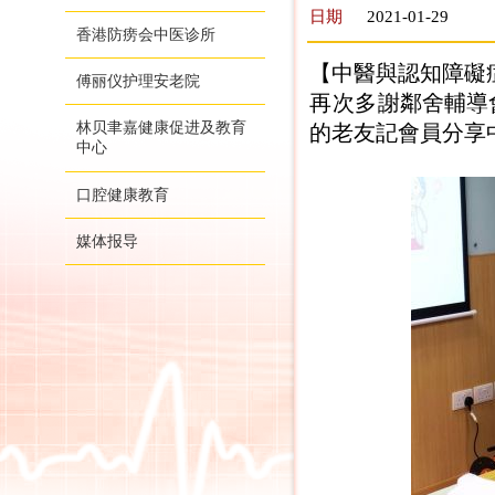
日期
2021-01-29
香港防痨会中医诊所
【中醫與認知障礙
傅丽仪护理安老院
再次多謝
鄰舍輔導
林贝聿嘉健康促进及教育
的老友記會員分享
中心
口腔健康教育
媒体报导