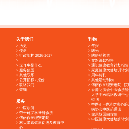
关于我们
刊物
历史
年报
使命
曙光
行政架构 2026-2027
防痨慈善票
卖旗筹款报告
无耳牛是什么
通识健康教育计划报告
服务范围
家庭健康大使培训计划
其他联系
周年特刊
公开招标 / 报价
其他活动刊物
联络我们
傅丽仪护理安老院 - 院
查询
香港防痨会中医诊所暨
大学中医临床教研中心
特刊
服务
中医汇 - 香港防痨心
中医诊所
病协会中医药通讯
劳士施罗孚牙科诊所
健康校园由你创
傅丽仪护理安老院
中医健康大使培訓计划
林贝聿嘉健康促进及教育中
心