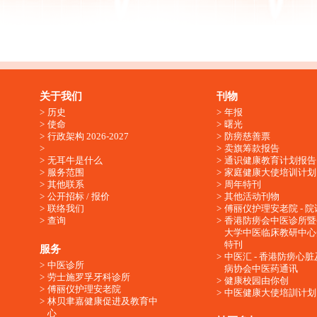
关于我们
刊物
历史
年报
使命
曙光
行政架构 2026-2027
防痨慈善票
卖旗筹款报告
无耳牛是什么
通识健康教育计划报告
服务范围
家庭健康大使培训计划
其他联系
周年特刊
公开招标 / 报价
其他活动刊物
联络我们
傅丽仪护理安老院 - 院
查询
香港防痨会中医诊所暨
大学中医临床教研中心
特刊
服务
中医汇 - 香港防痨心
中医诊所
病协会中医药通讯
劳士施罗孚牙科诊所
健康校园由你创
傅丽仪护理安老院
中医健康大使培訓计划
林贝聿嘉健康促进及教育中
心