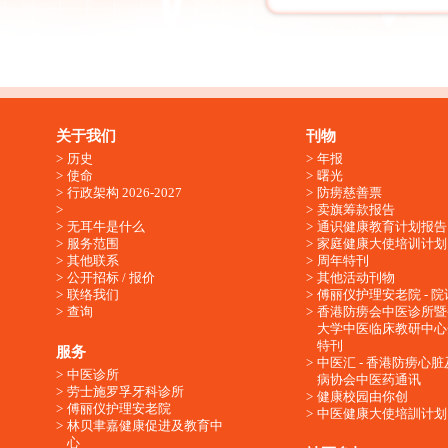
关于我们
刊物
历史
年报
使命
曙光
行政架构 2026-2027
防痨慈善票
卖旗筹款报告
无耳牛是什么
通识健康教育计划报告
服务范围
家庭健康大使培训计划
其他联系
周年特刊
公开招标 / 报价
其他活动刊物
联络我们
傅丽仪护理安老院 - 院
查询
香港防痨会中医诊所暨
大学中医临床教研中心
特刊
服务
中医汇 - 香港防痨心
中医诊所
病协会中医药通讯
劳士施罗孚牙科诊所
健康校园由你创
傅丽仪护理安老院
中医健康大使培訓计划
林贝聿嘉健康促进及教育中
心