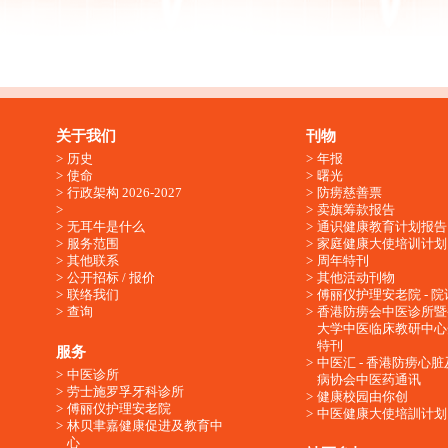
关于我们
刊物
历史
年报
使命
曙光
行政架构 2026-2027
防痨慈善票
卖旗筹款报告
无耳牛是什么
通识健康教育计划报告
服务范围
家庭健康大使培训计划
其他联系
周年特刊
公开招标 / 报价
其他活动刊物
联络我们
傅丽仪护理安老院 - 院
查询
香港防痨会中医诊所暨
大学中医临床教研中心
特刊
服务
中医汇 - 香港防痨心
中医诊所
病协会中医药通讯
劳士施罗孚牙科诊所
健康校园由你创
傅丽仪护理安老院
中医健康大使培訓计划
林贝聿嘉健康促进及教育中
心