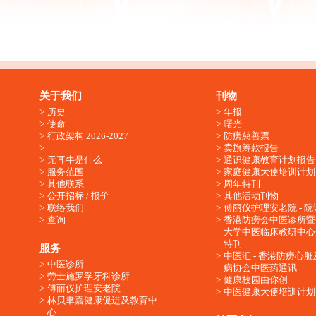
关于我们
刊物
历史
年报
使命
曙光
行政架构 2026-2027
防痨慈善票
卖旗筹款报告
无耳牛是什么
通识健康教育计划报告
服务范围
家庭健康大使培训计划
其他联系
周年特刊
公开招标 / 报价
其他活动刊物
联络我们
傅丽仪护理安老院 - 院
查询
香港防痨会中医诊所暨
大学中医临床教研中心
特刊
服务
中医汇 - 香港防痨心
中医诊所
病协会中医药通讯
劳士施罗孚牙科诊所
健康校园由你创
傅丽仪护理安老院
中医健康大使培訓计划
林贝聿嘉健康促进及教育中
心