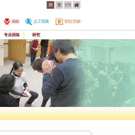
簡
繁
EN
捐款
义工招募
职位空缺
专业训练
研究