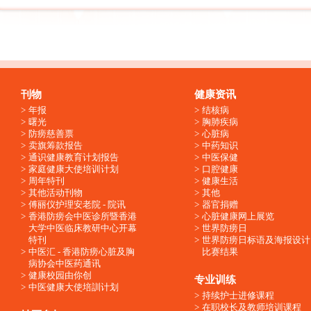
刊物
健康资讯
年报
结核病
曙光
胸肺疾病
防痨慈善票
心脏病
卖旗筹款报告
中药知识
通识健康教育计划报告
中医保健
家庭健康大使培训计划
口腔健康
周年特刊
健康生活
其他活动刊物
其他
傅丽仪护理安老院 - 院讯
器官捐赠
香港防痨会中医诊所暨香港
心脏健康网上展览
大学中医临床教研中心开幕
世界防痨日
特刊
世界防痨日标语及海报设计
中医汇 - 香港防痨心脏及胸
比赛结果
病协会中医药通讯
健康校园由你创
专业训练
中医健康大使培訓计划
持续护士进修课程
在职校长及教师培训课程