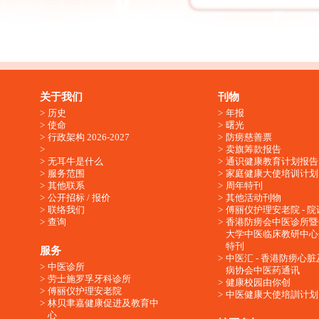
关于我们
刊物
历史
年报
使命
曙光
行政架构 2026-2027
防痨慈善票
卖旗筹款报告
无耳牛是什么
通识健康教育计划报告
服务范围
家庭健康大使培训计划
其他联系
周年特刊
公开招标 / 报价
其他活动刊物
联络我们
傅丽仪护理安老院 - 院
查询
香港防痨会中医诊所暨
大学中医临床教研中心
特刊
服务
中医汇 - 香港防痨心
中医诊所
病协会中医药通讯
劳士施罗孚牙科诊所
健康校园由你创
傅丽仪护理安老院
中医健康大使培訓计划
林贝聿嘉健康促进及教育中
心