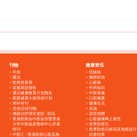
刊物
健康资讯
年报
结核病
曙光
胸肺疾病
防痨慈善票
心脏病
卖旗筹款报告
中药知识
通识健康教育计划报告
中医保健
家庭健康大使培训计划
口腔健康
周年特刊
健康生活
其他活动刊物
其他
傅丽仪护理安老院 - 院讯
器官捐赠
香港防痨会中医诊所暨香港
心脏健康网上展览
大学中医临床教研中心开幕
世界防痨日
特刊
世界防痨日标语及海报设计
中医汇 - 香港防痨心脏及胸
比赛结果