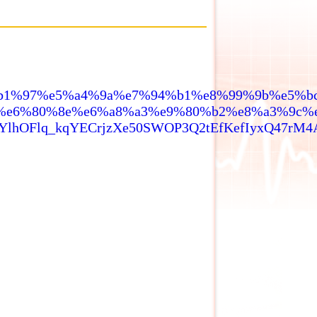
e6%b1%97%e5%a4%9a%e7%94%b1%e8%99%9b%e5%b
e6%80%8e%e6%a8%a3%e9%80%b2%e8%a3%9c%e
g7YlhOFlq_kqYECrjzXe50SWOP3Q2tEfKefIyxQ47rM4