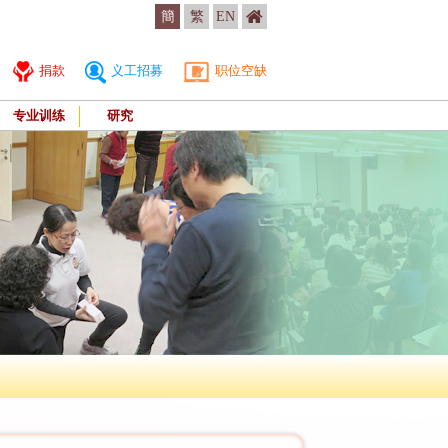
簡
繁
EN
捐款
义工招募
职位空缺
专业训练
研究