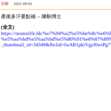
日期
2021-09-02
產後多汗要點補 -- 陳駒博士
(全文)
https://momolife.hk/%e7%94%a2%e5%be%8c%
%e5%aa%bd%e5%aa%bd%e5%80%91%e6%87%89%
_thumbnail_id=34349&fbclid=IwAR1pkiVgyf0wiP