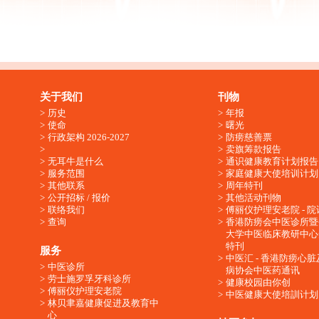
关于我们
刊物
历史
年报
使命
曙光
行政架构 2026-2027
防痨慈善票
卖旗筹款报告
无耳牛是什么
通识健康教育计划报告
服务范围
家庭健康大使培训计划
其他联系
周年特刊
公开招标 / 报价
其他活动刊物
联络我们
傅丽仪护理安老院 - 院
查询
香港防痨会中医诊所暨
大学中医临床教研中心
特刊
服务
中医汇 - 香港防痨心
中医诊所
病协会中医药通讯
劳士施罗孚牙科诊所
健康校园由你创
傅丽仪护理安老院
中医健康大使培訓计划
林贝聿嘉健康促进及教育中
心