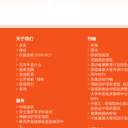
关于我们
刊物
历史
年报
使命
曙光
行政架构 2026-2027
防痨慈善票
卖旗筹款报告
无耳牛是什么
通识健康教育计划报告
服务范围
家庭健康大使培训计划
其他联系
周年特刊
公开招标 / 报价
其他活动刊物
联络我们
傅丽仪护理安老院 - 院
查询
香港防痨会中医诊所暨
大学中医临床教研中心
特刊
服务
中医汇 - 香港防痨心
中医诊所
病协会中医药通讯
劳士施罗孚牙科诊所
健康校园由你创
傅丽仪护理安老院
中医健康大使培訓计划
林贝聿嘉健康促进及教育中
心