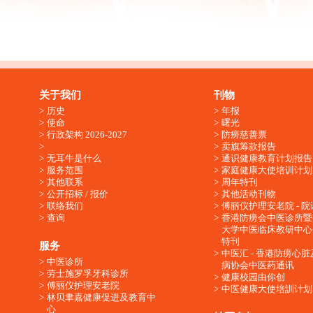
关于我们
刊物
历史
年报
使命
曙光
行政架构 2026-2027
防痨慈善票
卖旗筹款报告
无耳牛是什么
通识健康教育计划报告
服务范围
家庭健康大使培训计划
其他联系
周年特刊
公开招标 / 报价
其他活动刊物
联络我们
傅丽仪护理安老院 - 院
查询
香港防痨会中医诊所暨
大学中医临床教研中心
特刊
服务
中医汇 - 香港防痨心
中医诊所
病协会中医药通讯
劳士施罗孚牙科诊所
健康校园由你创
傅丽仪护理安老院
中医健康大使培訓计划
林贝聿嘉健康促进及教育中
心