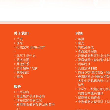
关于我们
刊物
历史
年报
使命
曙光
行政架构 2026-2027
防痨慈善票
卖旗筹款报告
无耳牛是什么
通识健康教育计划报告
服务范围
家庭健康大使培训计划
其他联系
周年特刊
公开招标 / 报价
其他活动刊物
联络我们
傅丽仪护理安老院 - 院
查询
香港防痨会中医诊所暨
大学中医临床教研中心
特刊
服务
中医汇 - 香港防痨心
中医诊所
病协会中医药通讯
劳士施罗孚牙科诊所
健康校园由你创
傅丽仪护理安老院
中医健康大使培訓计划
林贝聿嘉健康促进及教育中
心