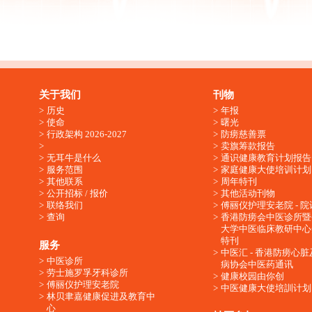
关于我们
刊物
历史
年报
使命
曙光
行政架构 2026-2027
防痨慈善票
卖旗筹款报告
无耳牛是什么
通识健康教育计划报告
服务范围
家庭健康大使培训计划
其他联系
周年特刊
公开招标 / 报价
其他活动刊物
联络我们
傅丽仪护理安老院 - 院
查询
香港防痨会中医诊所暨
大学中医临床教研中心
特刊
服务
中医汇 - 香港防痨心
中医诊所
病协会中医药通讯
劳士施罗孚牙科诊所
健康校园由你创
傅丽仪护理安老院
中医健康大使培訓计划
林贝聿嘉健康促进及教育中
心