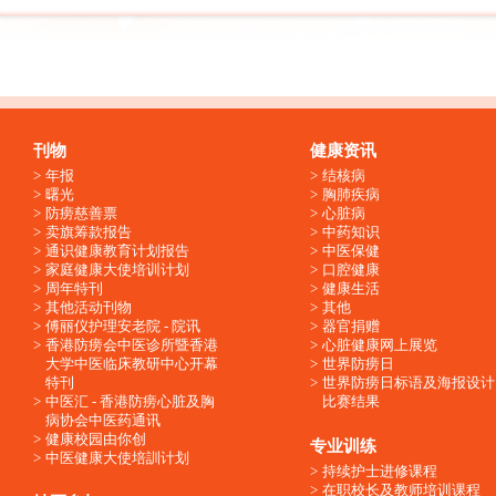
刊物
健康资讯
年报
结核病
曙光
胸肺疾病
防痨慈善票
心脏病
卖旗筹款报告
中药知识
通识健康教育计划报告
中医保健
家庭健康大使培训计划
口腔健康
周年特刊
健康生活
其他活动刊物
其他
傅丽仪护理安老院 - 院讯
器官捐赠
香港防痨会中医诊所暨香港
心脏健康网上展览
大学中医临床教研中心开幕
世界防痨日
特刊
世界防痨日标语及海报设计
中医汇 - 香港防痨心脏及胸
比赛结果
病协会中医药通讯
健康校园由你创
专业训练
中医健康大使培訓计划
持续护士进修课程
在职校长及教师培训课程