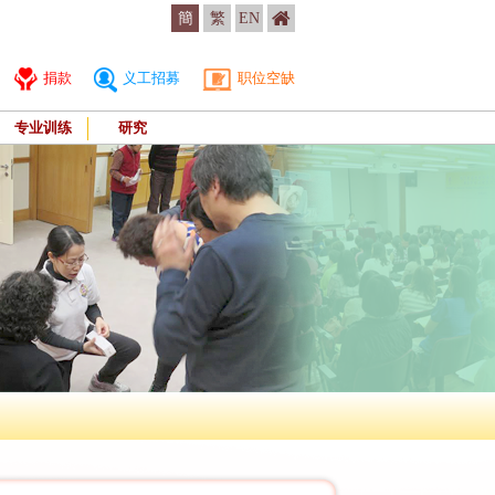
簡
繁
EN
捐款
义工招募
职位空缺
专业训练
研究