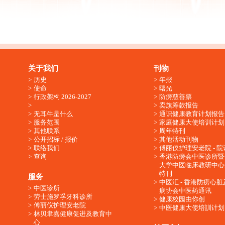
关于我们
刊物
历史
年报
使命
曙光
行政架构 2026-2027
防痨慈善票
卖旗筹款报告
无耳牛是什么
通识健康教育计划报告
服务范围
家庭健康大使培训计划
其他联系
周年特刊
公开招标 / 报价
其他活动刊物
联络我们
傅丽仪护理安老院 - 院
查询
香港防痨会中医诊所暨
大学中医临床教研中心
特刊
服务
中医汇 - 香港防痨心
中医诊所
病协会中医药通讯
劳士施罗孚牙科诊所
健康校园由你创
傅丽仪护理安老院
中医健康大使培訓计划
林贝聿嘉健康促进及教育中
心