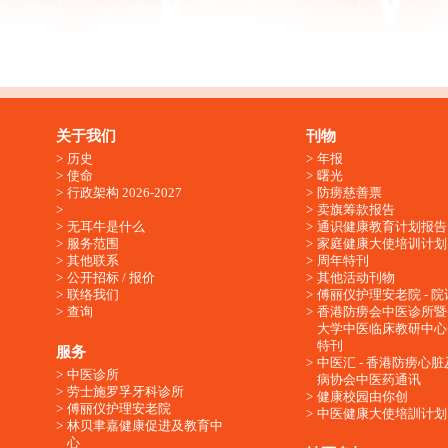
关于我们
刊物
历史
年报
使命
曙光
行政架构 2026-2027
防痨慈善票
卖旗筹款报告
无耳牛是什么
通识健康教育计划报告
服务范围
家庭健康大使培训计划
其他联系
周年特刊
公开招标 / 报价
其他活动刊物
联络我们
傅丽仪护理安老院 - 院
查询
香港防痨会中医诊所暨
大学中医临床教研中心
特刊
服务
中医汇 - 香港防痨心
中医诊所
病协会中医药通讯
劳士施罗孚牙科诊所
健康校园由你创
傅丽仪护理安老院
中医健康大使培訓计划
林贝聿嘉健康促进及教育中
心