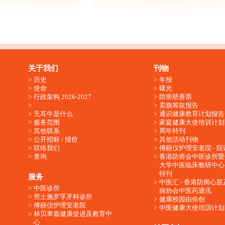
关于我们
刊物
历史
年报
使命
曙光
行政架构 2026-2027
防痨慈善票
卖旗筹款报告
无耳牛是什么
通识健康教育计划报告
服务范围
家庭健康大使培训计划
其他联系
周年特刊
公开招标 / 报价
其他活动刊物
联络我们
傅丽仪护理安老院 - 院
查询
香港防痨会中医诊所暨
大学中医临床教研中心
特刊
服务
中医汇 - 香港防痨心
中医诊所
病协会中医药通讯
劳士施罗孚牙科诊所
健康校园由你创
傅丽仪护理安老院
中医健康大使培訓计划
林贝聿嘉健康促进及教育中
心