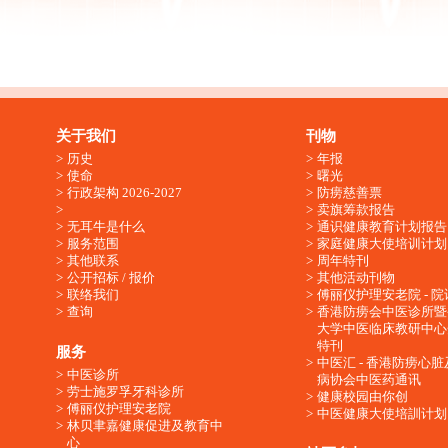
关于我们
刊物
历史
年报
使命
曙光
行政架构 2026-2027
防痨慈善票
卖旗筹款报告
无耳牛是什么
通识健康教育计划报告
服务范围
家庭健康大使培训计划
其他联系
周年特刊
公开招标 / 报价
其他活动刊物
联络我们
傅丽仪护理安老院 - 院
查询
香港防痨会中医诊所暨
大学中医临床教研中心
特刊
服务
中医汇 - 香港防痨心
中医诊所
病协会中医药通讯
劳士施罗孚牙科诊所
健康校园由你创
傅丽仪护理安老院
中医健康大使培訓计划
林贝聿嘉健康促进及教育中
心