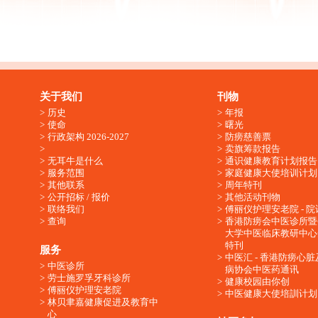
关于我们
刊物
历史
年报
使命
曙光
行政架构 2026-2027
防痨慈善票
卖旗筹款报告
无耳牛是什么
通识健康教育计划报告
服务范围
家庭健康大使培训计划
其他联系
周年特刊
公开招标 / 报价
其他活动刊物
联络我们
傅丽仪护理安老院 - 院
查询
香港防痨会中医诊所暨
大学中医临床教研中心
特刊
服务
中医汇 - 香港防痨心
中医诊所
病协会中医药通讯
劳士施罗孚牙科诊所
健康校园由你创
傅丽仪护理安老院
中医健康大使培訓计划
林贝聿嘉健康促进及教育中
心