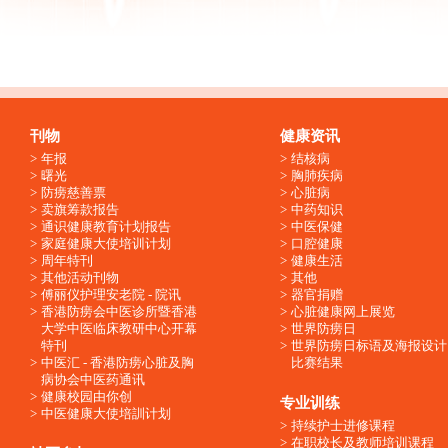
刊物
健康资讯
年报
结核病
曙光
胸肺疾病
防痨慈善票
心脏病
卖旗筹款报告
中药知识
通识健康教育计划报告
中医保健
家庭健康大使培训计划
口腔健康
周年特刊
健康生活
其他活动刊物
其他
傅丽仪护理安老院 - 院讯
器官捐赠
香港防痨会中医诊所暨香港
心脏健康网上展览
大学中医临床教研中心开幕
世界防痨日
特刊
世界防痨日标语及海报设计
中医汇 - 香港防痨心脏及胸
比赛结果
病协会中医药通讯
健康校园由你创
专业训练
中医健康大使培訓计划
持续护士进修课程
在职校长及教师培训课程