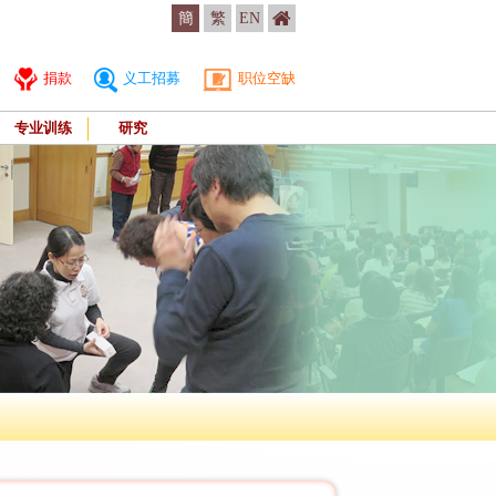
簡
繁
EN
捐款
义工招募
职位空缺
专业训练
研究