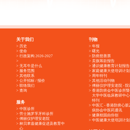
关于我们
刊物
历史
年报
使命
曙光
行政架构 2026-2027
防痨慈善票
卖旗筹款报告
无耳牛是什么
通识健康教育计划报告
服务范围
家庭健康大使培训计划
其他联系
周年特刊
公开招标 / 报价
其他活动刊物
联络我们
傅丽仪护理安老院 - 院
查询
香港防痨会中医诊所暨
大学中医临床教研中心
特刊
服务
中医汇 - 香港防痨心
中医诊所
病协会中医药通讯
劳士施罗孚牙科诊所
健康校园由你创
傅丽仪护理安老院
中医健康大使培訓计划
林贝聿嘉健康促进及教育中
心