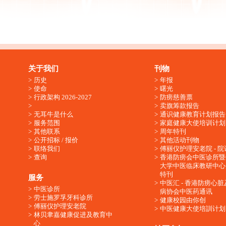
关于我们
刊物
历史
年报
使命
曙光
行政架构 2026-2027
防痨慈善票
卖旗筹款报告
无耳牛是什么
通识健康教育计划报告
服务范围
家庭健康大使培训计划
其他联系
周年特刊
公开招标 / 报价
其他活动刊物
联络我们
傅丽仪护理安老院 - 院
查询
香港防痨会中医诊所暨
大学中医临床教研中心
特刊
服务
中医汇 - 香港防痨心
中医诊所
病协会中医药通讯
劳士施罗孚牙科诊所
健康校园由你创
傅丽仪护理安老院
中医健康大使培訓计划
林贝聿嘉健康促进及教育中
心