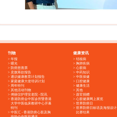
刊物
健康资讯
年报
结核病
曙光
胸肺疾病
防痨慈善票
心脏病
卖旗筹款报告
中药知识
通识健康教育计划报告
中医保健
家庭健康大使培训计划
口腔健康
周年特刊
健康生活
其他活动刊物
其他
傅丽仪护理安老院 - 院讯
器官捐赠
香港防痨会中医诊所暨香港
心脏健康网上展览
大学中医临床教研中心开幕
世界防痨日
特刊
世界防痨日标语及海报设计
中医汇 - 香港防痨心脏及胸
比赛结果
病协会中医药通讯