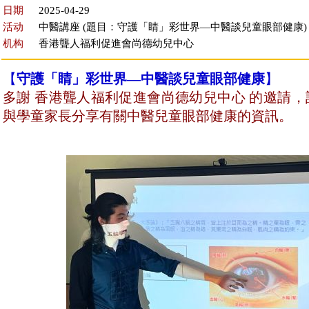
日期
2025-04-29
活动
中醫講座 (題目：守護「睛」彩世界—中醫談兒童眼部健康)
机构
香港聾人福利促進會尚德幼兒中心
【
守護「睛」彩世界—中醫談兒童眼部健康
】
多謝 香港聾人福利促進會尚德幼兒中心 的邀請，許
與
學童
家長分享有關
中醫
兒童眼部健康的資訊。