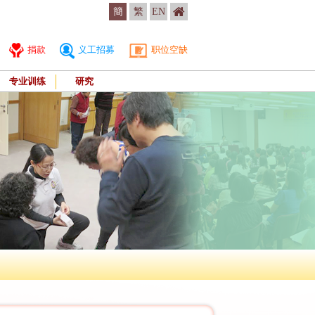
簡
繁
EN
捐款
义工招募
职位空缺
专业训练
研究