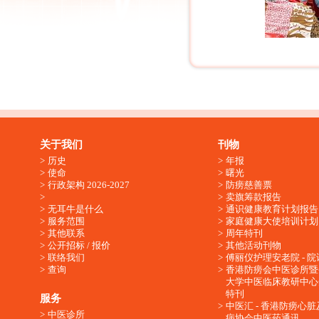
关于我们
刊物
历史
年报
使命
曙光
行政架构 2026-2027
防痨慈善票
卖旗筹款报告
无耳牛是什么
通识健康教育计划报告
服务范围
家庭健康大使培训计划
其他联系
周年特刊
公开招标 / 报价
其他活动刊物
联络我们
傅丽仪护理安老院 - 院
查询
香港防痨会中医诊所暨
大学中医临床教研中心
特刊
服务
中医汇 - 香港防痨心
中医诊所
病协会中医药通讯