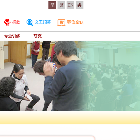
簡
繁
EN
捐款
义工招募
职位空缺
专业训练
研究