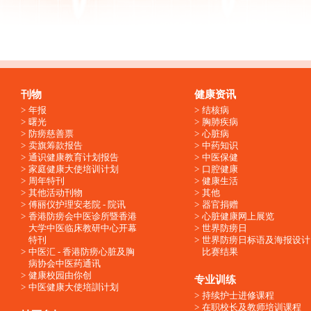
刊物
健康资讯
年报
结核病
曙光
胸肺疾病
防痨慈善票
心脏病
卖旗筹款报告
中药知识
通识健康教育计划报告
中医保健
家庭健康大使培训计划
口腔健康
周年特刊
健康生活
其他活动刊物
其他
傅丽仪护理安老院 - 院讯
器官捐赠
香港防痨会中医诊所暨香港
心脏健康网上展览
大学中医临床教研中心开幕
世界防痨日
特刊
世界防痨日标语及海报设计
中医汇 - 香港防痨心脏及胸
比赛结果
病协会中医药通讯
健康校园由你创
专业训练
中医健康大使培訓计划
持续护士进修课程
在职校长及教师培训课程