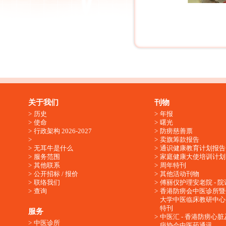
关于我们
刊物
历史
年报
使命
曙光
行政架构 2026-2027
防痨慈善票
卖旗筹款报告
无耳牛是什么
通识健康教育计划报告
服务范围
家庭健康大使培训计划
其他联系
周年特刊
公开招标 / 报价
其他活动刊物
联络我们
傅丽仪护理安老院 - 院
查询
香港防痨会中医诊所暨
大学中医临床教研中心
特刊
服务
中医汇 - 香港防痨心
中医诊所
病协会中医药通讯