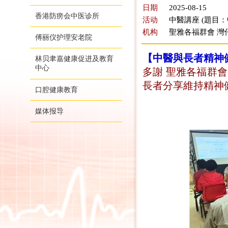
日期
2025-08-15
香港防痨会中医诊所
活动
中醫講座 (題目
机构
聖雅各福群會 灣
傅丽仪护理安老院
【中醫與長者精神
林贝聿嘉健康促进及教育
中心
多謝 聖雅各福群會
長者分享維持精神
口腔健康教育
媒体报导