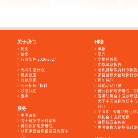
关于我们
刊物
历史
年报
使命
曙光
行政架构 2026-2027
防痨慈善票
卖旗筹款报告
无耳牛是什么
通识健康教育计划报告
服务范围
家庭健康大使培训计划
其他联系
周年特刊
公开招标 / 报价
其他活动刊物
联络我们
傅丽仪护理安老院 - 院
查询
香港防痨会中医诊所暨
大学中医临床教研中心
特刊
服务
中医汇 - 香港防痨心
中医诊所
病协会中医药通讯
劳士施罗孚牙科诊所
健康校园由你创
傅丽仪护理安老院
中医健康大使培訓计划
林贝聿嘉健康促进及教育中
心