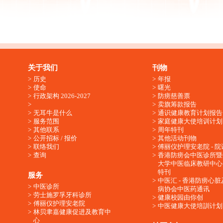
关于我们
刊物
历史
年报
使命
曙光
行政架构 2026-2027
防痨慈善票
卖旗筹款报告
无耳牛是什么
通识健康教育计划报告
服务范围
家庭健康大使培训计划
其他联系
周年特刊
公开招标 / 报价
其他活动刊物
联络我们
傅丽仪护理安老院 - 院
查询
香港防痨会中医诊所暨
大学中医临床教研中心
特刊
服务
中医汇 - 香港防痨心
中医诊所
病协会中医药通讯
劳士施罗孚牙科诊所
健康校园由你创
傅丽仪护理安老院
中医健康大使培訓计划
林贝聿嘉健康促进及教育中
心